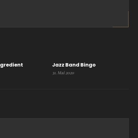
ngredient
Jazz Band Bingo
31. Mai 2020