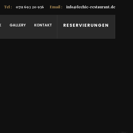
Tel :
0711 693 20 956
Email :
info@lechic-restaurant.de
RESERVIERUNGEN
K
GALLERY
KONTAKT