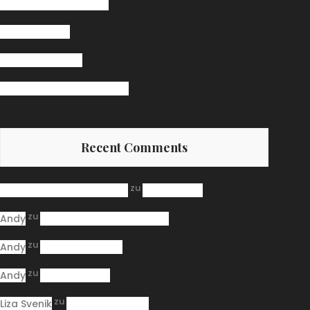
The Secret Ingredient
Pasta Receipt
Jazz Band Bingo
Burger Big Daddy Receipt
Recent Comments
zu
A WordPress Commenter
Hello world!
zu
Andy
Burger Big Daddy Receipt
zu
Andy
Jazz Band Bingo
zu
Andy
Pasta Receipt
zu
Liza Svenik
Jazz Band Bingo