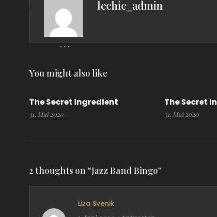
lechic_admin
You might also like
The Secret Ingredient
The Secret I
31. Mai 2020
31. Mai 2020
2 thoughts on “
Jazz Band Bingo
”
Liza Svenik